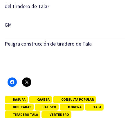
del tiradero de Tala?
GM
Peligra construcción de tiradero de Tala
BASURA
CAABSA
CONSULTA POPULAR
DIPUTADAS
JALISCO
MORENA
TALA
TIRADERO TALA
VERTEDERO