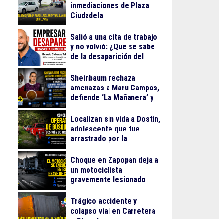
inmediaciones de Plaza
Ciudadela
Salió a una cita de trabajo
y no volvió: ¿Qué se sabe
de la desaparición del
empresario Ricardo
Cabezas Talavera?
Sheinbaum rechaza
amenazas a Maru Campos,
defiende ‘La Mañanera’ y
anuncia Jornada Nacional
de Reforestación
Localizan sin vida a Dostin,
adolescente que fue
arrastrado por la
corriente en la Barranca
de Oblatos
Choque en Zapopan deja a
un motociclista
gravemente lesionado
Trágico accidente y
colapso vial en Carretera