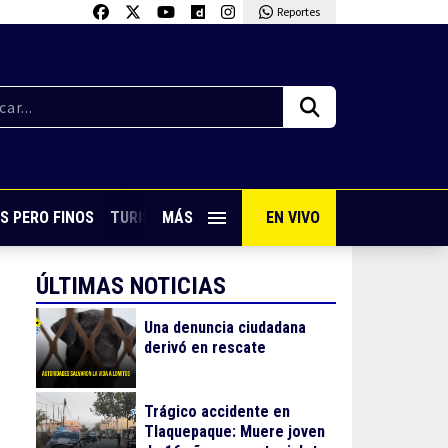
Reportes
S PERO FINOS
TURISMO CON SABOR
MÁS
EN VIVO
VIVE PUERTO VALLARTA
ÚLTIMAS NOTICIAS
Una denuncia ciudadana
derivó en rescate
Trágico accidente en
Tlaquepaque: Muere joven