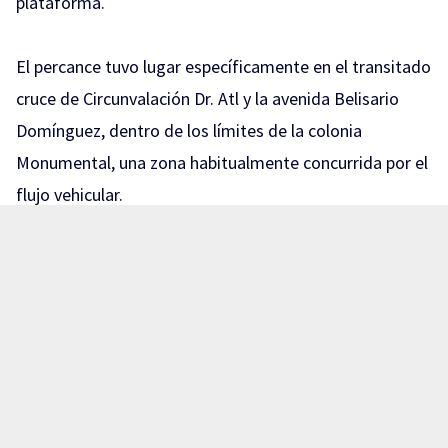
plataforma.
El percance tuvo lugar específicamente en el transitado
cruce de Circunvalación Dr. Atl y la avenida Belisario
Domínguez, dentro de los límites de la colonia
Monumental, una zona habitualmente concurrida por el
flujo vehicular.
Tras el impacto, ambos tripulantes de la motocicleta,
cuyas edades oscilan entre los 25 a 30 años, terminaron
tendidos sobre el asfalto con diversos golpes y
lesiones, lo que generó la alerta inmediata de
automovilistas y transeúntes que presenciaron el
hecho.