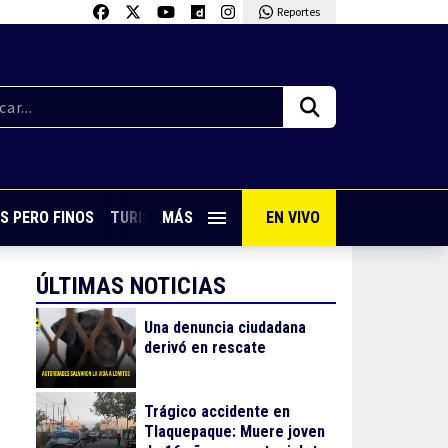
Reportes
S PERO FINOS
TURISMO CON SABOR
MÁS
EN VIVO
VIVE PUERTO VALLARTA
ÚLTIMAS NOTICIAS
Una denuncia ciudadana
derivó en rescate
Trágico accidente en
Tlaquepaque: Muere joven