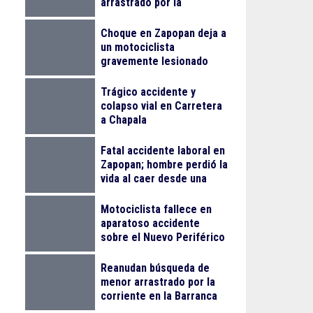
arrastrado por la
corriente en la Barranca
de Oblatos
Choque en Zapopan deja a
un motociclista
gravemente lesionado
Trágico accidente y
colapso vial en Carretera
a Chapala
Fatal accidente laboral en
Zapopan; hombre perdió la
vida al caer desde una
obra
Motociclista fallece en
aparatoso accidente
sobre el Nuevo Periférico
Reanudan búsqueda de
menor arrastrado por la
corriente en la Barranca
de Huentitán