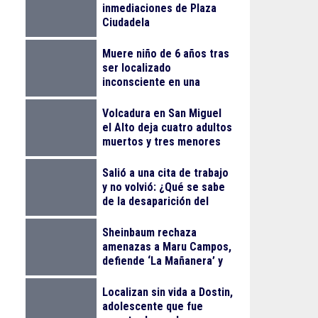
inmediaciones de Plaza
Ciudadela
Muere niño de 6 años tras
ser localizado
inconsciente en una
alberca en El Salto
Volcadura en San Miguel
el Alto deja cuatro adultos
muertos y tres menores
lesionados
Salió a una cita de trabajo
y no volvió: ¿Qué se sabe
de la desaparición del
empresario Ricardo
Cabezas Talavera?
Sheinbaum rechaza
amenazas a Maru Campos,
defiende ‘La Mañanera’ y
anuncia Jornada Nacional
de Reforestación
Localizan sin vida a Dostin,
adolescente que fue