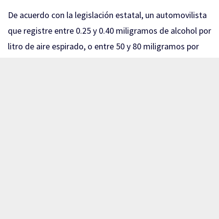
De acuerdo con la legislación estatal, un automovilista
que registre entre 0.25 y 0.40 miligramos de alcohol por
litro de aire espirado, o entre 50 y 80 miligramos por
cada 100 mililitros de sangre, puede recibir una sanción
equivalente a 150 y hasta 200 UMA.
Con el valor de la UMA vigente para 2026, de 117.31
pesos diarios, esto representa multas que pueden ir
aproximadamente de 17 mil 596 a 23 mil 462 pesos.