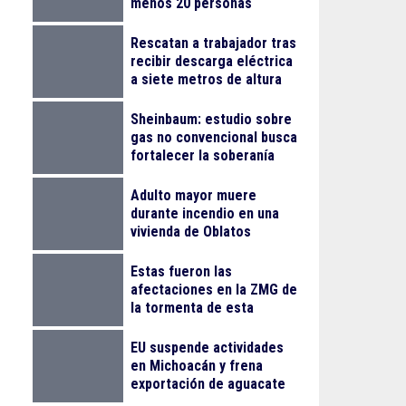
menos 20 personas
lesionadas
Rescatan a trabajador tras
recibir descarga eléctrica
a siete metros de altura
en La Nogalera
Sheinbaum: estudio sobre
gas no convencional busca
fortalecer la soberanía
energética
Adulto mayor muere
durante incendio en una
vivienda de Oblatos
Estas fueron las
afectaciones en la ZMG de
la tormenta de esta
madrugada
EU suspende actividades
en Michoacán y frena
exportación de aguacate