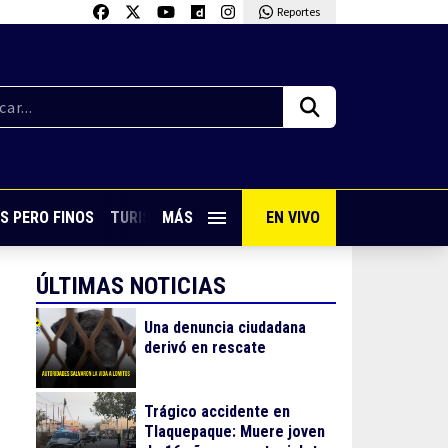
Reportes
S PERO FINOS
TURISMO CON SABOR
MÁS
EN VIVO
VIVE PUERTO VALLARTA
ÚLTIMAS NOTICIAS
Una denuncia ciudadana
derivó en rescate
Trágico accidente en
Tlaquepaque: Muere joven