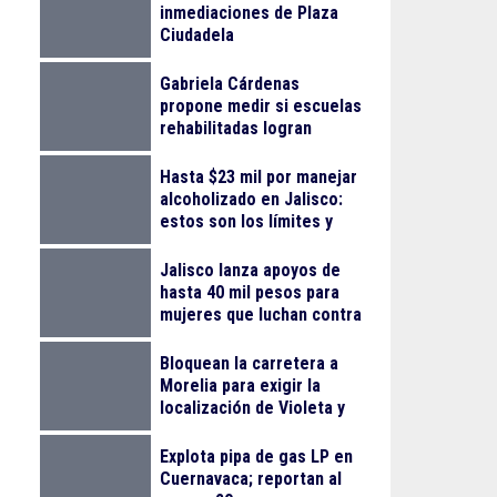
inmediaciones de Plaza
Ciudadela
Gabriela Cárdenas
propone medir si escuelas
rehabilitadas logran
reducir el abandono
escolar
Hasta $23 mil por manejar
alcoholizado en Jalisco:
estos son los límites y
sanciones en 2026
Jalisco lanza apoyos de
hasta 40 mil pesos para
mujeres que luchan contra
el cáncer
Bloquean la carretera a
Morelia para exigir la
localización de Violeta y
Melissa
Explota pipa de gas LP en
Cuernavaca; reportan al