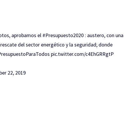
otos, aprobamos el
#Presupuesto2020
: austero, con una
l rescate del sector energético y la seguridad; donde
PresupuestoParaTodos
pic.twitter.com/c4EhGRRgtP
er 22, 2019