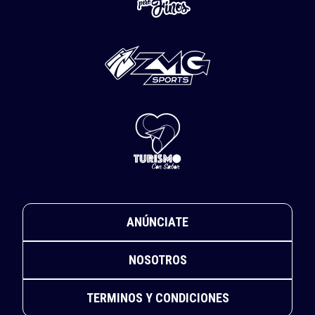
Cuernavaca, dejando de manera preliminar un saldo de
20 personas lesionadas con quemaduras de diversa
gravedad, además de importantes daños materiales en
viviendas, vehículos e infraestructura urbana.
El siniestro ocurrió alrededor de las 13:00 horas en el
cruce de las calles 10 de Abril y Francisco Villa. La
explosión provocó un incendio y una enorme columna
de humo visible desde distintos puntos de la ciudad,
mientras vecinos reportaron un fuerte estruendo que
sacudió las viviendas cercanas.
Nota relacionada:
Explota pipa de gas en Lagos de
Moreno