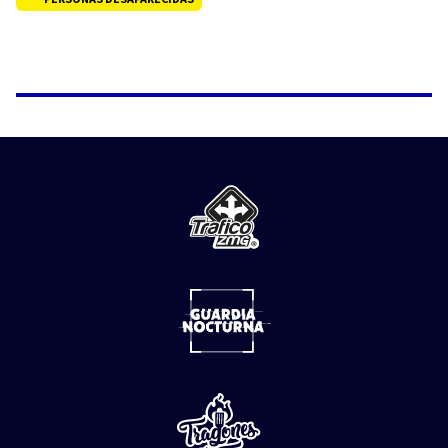
NOTICIAS
Explota pipa de gas LP en
Cuernavaca; reportan al menos 20
personas lesionadas
06 de
Agosto
del 2026
Una pipa que transportaba gas LP explotó la tarde de
este jueves en la colonia Las Granjas, en el municipio de