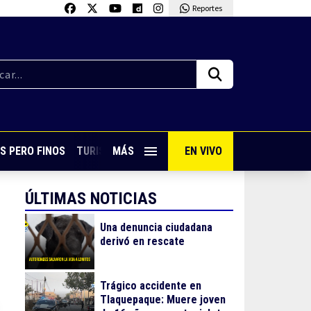
Reportes
S PERO FINOS
TURISMO CON SABOR
MÁS
EN VIVO
VIVE PUERTO VALLARTA
ÚLTIMAS NOTICIAS
Una denuncia ciudadana
derivó en rescate
Trágico accidente en
Tlaquepaque: Muere joven