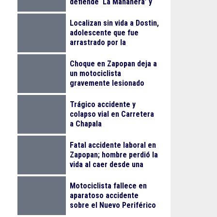
defiende ‘La Mañanera’ y
anuncia Jornada Nacional
de Reforestación
Localizan sin vida a Dostin,
adolescente que fue
arrastrado por la
corriente en la Barranca
de Oblatos
Choque en Zapopan deja a
un motociclista
gravemente lesionado
Trágico accidente y
colapso vial en Carretera
a Chapala
Fatal accidente laboral en
Zapopan; hombre perdió la
vida al caer desde una
obra
Motociclista fallece en
aparatoso accidente
sobre el Nuevo Periférico