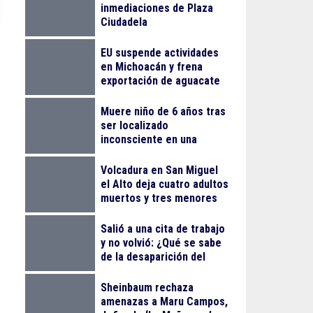
inmediaciones de Plaza
Ciudadela
EU suspende actividades
en Michoacán y frena
exportación de aguacate
Muere niño de 6 años tras
ser localizado
inconsciente en una
alberca en El Salto
Volcadura en San Miguel
el Alto deja cuatro adultos
muertos y tres menores
lesionados
Salió a una cita de trabajo
y no volvió: ¿Qué se sabe
de la desaparición del
empresario Ricardo
Cabezas Talavera?
Sheinbaum rechaza
amenazas a Maru Campos,