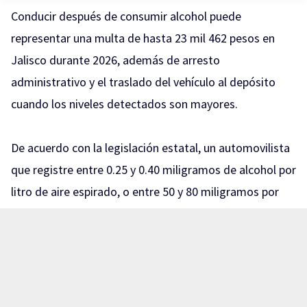
Conducir después de consumir alcohol puede
representar una multa de hasta 23 mil 462 pesos en
Jalisco durante 2026, además de arresto
administrativo y el traslado del vehículo al depósito
cuando los niveles detectados son mayores.
De acuerdo con la legislación estatal, un automovilista
que registre entre 0.25 y 0.40 miligramos de alcohol por
litro de aire espirado, o entre 50 y 80 miligramos por
cada 100 mililitros de sangre, puede recibir una sanción
equivalente a 150 y hasta 200 UMA.
Con el valor de la UMA vigente para 2026, de 117.31
pesos diarios, esto representa multas que pueden ir