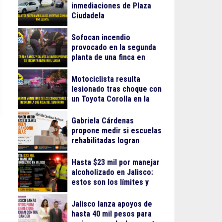
inmediaciones de Plaza
Ciudadela
Sofocan incendio
provocado en la segunda
planta de una finca en
Arcos Vallarta
Motociclista resulta
lesionado tras choque con
un Toyota Corolla en la
colonia Progreso
Gabriela Cárdenas
propone medir si escuelas
rehabilitadas logran
reducir el abandono
escolar
Hasta $23 mil por manejar
alcoholizado en Jalisco:
estos son los límites y
sanciones en 2026
Jalisco lanza apoyos de
hasta 40 mil pesos para