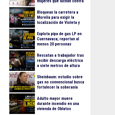
mujeres que luchan contra
el cáncer
Bloquean la carretera a
Morelia para exigir la
localización de Violeta y
Melissa
Explota pipa de gas LP en
Cuernavaca; reportan al
menos 20 personas
lesionadas
Rescatan a trabajador tras
recibir descarga eléctrica
a siete metros de altura
en La Nogalera
Sheinbaum: estudio sobre
gas no convencional busca
fortalecer la soberanía
energética
Adulto mayor muere
durante incendio en una
vivienda de Oblatos