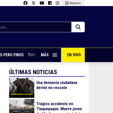
Reportes
S PERO FINOS
TURISMO CON SABOR
MÁS
EN VIVO
VIVE PUERTO VALLARTA
ÚLTIMAS NOTICIAS
Una denuncia ciudadana
derivó en rescate
Trágico accidente en
Tlaquepaque: Muere joven