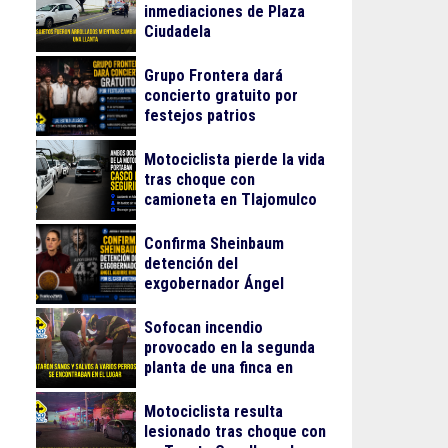
inmediaciones de Plaza
Ciudadela
Grupo Frontera dará
concierto gratuito por
festejos patrios
Motociclista pierde la vida
tras choque con
camioneta en Tlajomulco
Confirma Sheinbaum
detención del
exgobernador Ángel
Aguirre Rivero por el caso
Ayotzinapa
Sofocan incendio
provocado en la segunda
planta de una finca en
Arcos Vallarta
Motociclista resulta
lesionado tras choque con