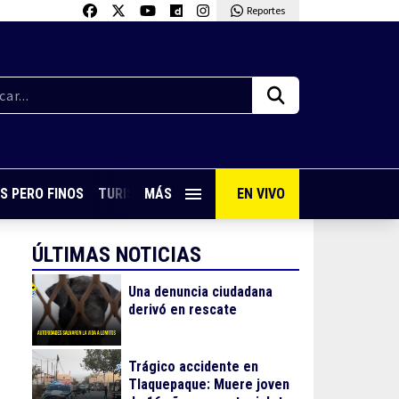
Reportes
S PERO FINOS
TURISMO CON SABOR
MÁS
EN VIVO
VIVE PUERTO VALLARTA
ÚLTIMAS NOTICIAS
Una denuncia ciudadana
derivó en rescate
Trágico accidente en
Tlaquepaque: Muere joven