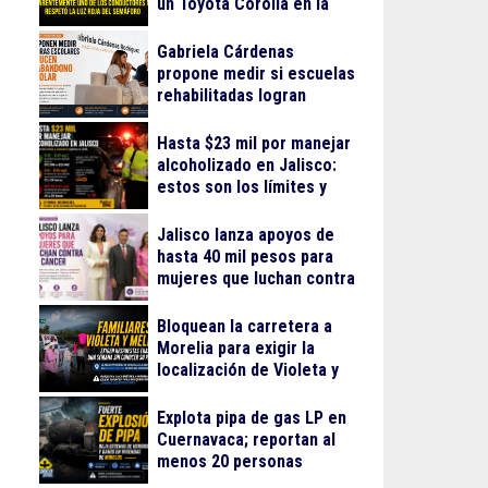
un Toyota Corolla en la
colonia Progreso
Gabriela Cárdenas
propone medir si escuelas
rehabilitadas logran
reducir el abandono
escolar
Hasta $23 mil por manejar
alcoholizado en Jalisco:
estos son los límites y
sanciones en 2026
Jalisco lanza apoyos de
hasta 40 mil pesos para
mujeres que luchan contra
el cáncer
Bloquean la carretera a
Morelia para exigir la
localización de Violeta y
Melissa
Explota pipa de gas LP en
Cuernavaca; reportan al
menos 20 personas
lesionadas