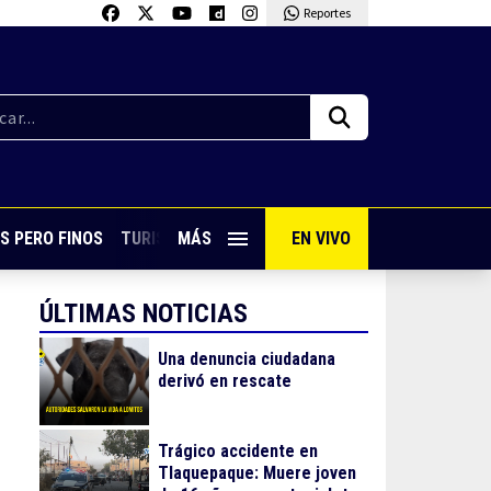
Reportes
S PERO FINOS
TURISMO CON SABOR
MÁS
EN VIVO
VIVE PUERTO VALLARTA
ÚLTIMAS NOTICIAS
Una denuncia ciudadana
derivó en rescate
Trágico accidente en
Tlaquepaque: Muere joven