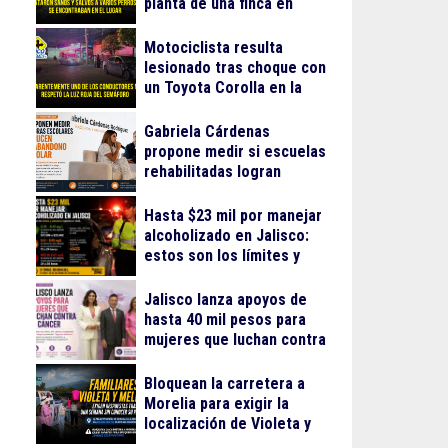
planta de una finca en
Arcos Vallarta
Motociclista resulta
lesionado tras choque con
un Toyota Corolla en la
colonia Progreso
Gabriela Cárdenas
propone medir si escuelas
rehabilitadas logran
reducir el abandono
escolar
Hasta $23 mil por manejar
alcoholizado en Jalisco:
estos son los límites y
sanciones en 2026
Jalisco lanza apoyos de
hasta 40 mil pesos para
mujeres que luchan contra
el cáncer
Bloquean la carretera a
Morelia para exigir la
localización de Violeta y
Melissa