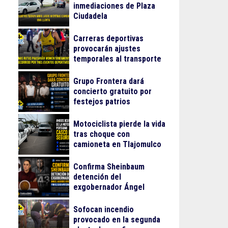
inmediaciones de Plaza
Ciudadela
Carreras deportivas
provocarán ajustes
temporales al transporte
público en Guadalajara
Grupo Frontera dará
concierto gratuito por
festejos patrios
Motociclista pierde la vida
tras choque con
camioneta en Tlajomulco
Confirma Sheinbaum
detención del
exgobernador Ángel
Aguirre Rivero por el caso
Ayotzinapa
Sofocan incendio
provocado en la segunda