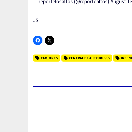
— reportelosaltos (@reportealtos)
August 13
JS
CAMIONES
CENTRAL DE AUTOBUSES
INCEN