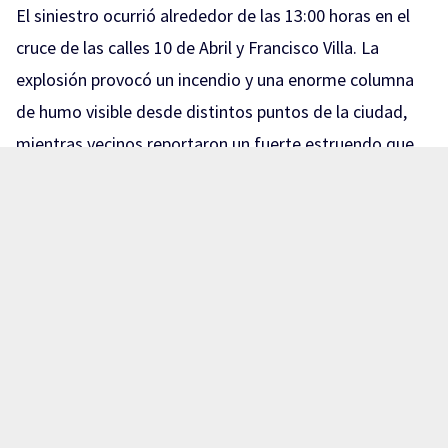
El siniestro ocurrió alrededor de las 13:00 horas en el
cruce de las calles 10 de Abril y Francisco Villa. La
explosión provocó un incendio y una enorme columna
de humo visible desde distintos puntos de la ciudad,
mientras vecinos reportaron un fuerte estruendo que
sacudió las viviendas cercanas.
Nota relacionada:
Explota pipa de gas en Lagos de
Moreno
De acuerdo con las autoridades municipales, los
lesionados fueron trasladados a distintos hospitales