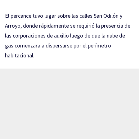
El percance tuvo lugar sobre las calles San Odilón y
Arroyo, donde rápidamente se requirió la presencia de
las corporaciones de auxilio luego de que la nube de
gas comenzara a dispersarse por el perímetro
habitacional.
Como medida preventiva ante el riesgo potencial de
una contingencia mayor, elementos de la policía
municipal acordonaron la zona de inmediato, mientras
que bomberos coordinaron la evacuación de al menos
10 familias que residen en las inmediaciones del lugar
del incidente.