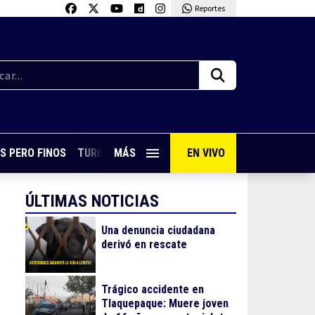
Reportes
S PERO FINOS
TURISMO CON SABOR
MÁS
EN VIVO
VIVE PUERTO VALLARTA
ÚLTIMAS NOTICIAS
Una denuncia ciudadana
derivó en rescate
Trágico accidente en
Tlaquepaque: Muere joven