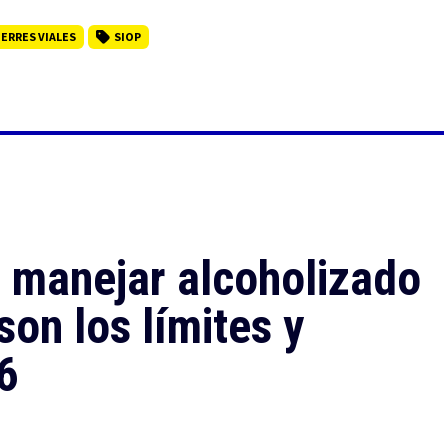
IERRES VIALES
SIOP
r manejar alcoholizado
son los límites y
6