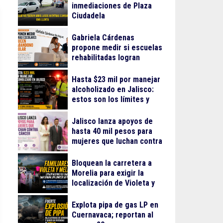
inmediaciones de Plaza
Ciudadela
Gabriela Cárdenas
propone medir si escuelas
rehabilitadas logran
reducir el abandono
escolar
Hasta $23 mil por manejar
alcoholizado en Jalisco:
estos son los límites y
sanciones en 2026
Jalisco lanza apoyos de
hasta 40 mil pesos para
mujeres que luchan contra
el cáncer
Bloquean la carretera a
Morelia para exigir la
localización de Violeta y
Melissa
Explota pipa de gas LP en
Cuernavaca; reportan al