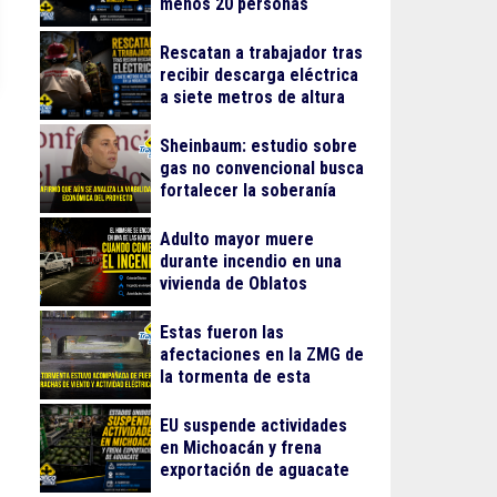
menos 20 personas
lesionadas
Rescatan a trabajador tras
recibir descarga eléctrica
a siete metros de altura
en La Nogalera
Sheinbaum: estudio sobre
gas no convencional busca
fortalecer la soberanía
energética
Adulto mayor muere
durante incendio en una
vivienda de Oblatos
Estas fueron las
afectaciones en la ZMG de
la tormenta de esta
madrugada
EU suspende actividades
en Michoacán y frena
exportación de aguacate