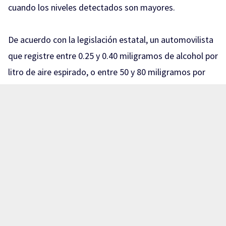
cuando los niveles detectados son mayores.
De acuerdo con la legislación estatal, un automovilista
que registre entre 0.25 y 0.40 miligramos de alcohol por
litro de aire espirado, o entre 50 y 80 miligramos por
cada 100 mililitros de sangre, puede recibir una sanción
equivalente a 150 y hasta 200 UMA.
Con el valor de la UMA vigente para 2026, de 117.31
pesos diarios, esto representa multas que pueden ir
aproximadamente de 17 mil 596 a 23 mil 462 pesos.