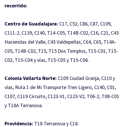
recorrido:
Centro de Guadalajara:
C17, C52, C86, C87, C109,
C111-2, C139, C140, T14-C05, T14B-C02, C16, C21, C43
Haciendas del Valle, C43 Valdepeñas, C64, C65, T14A-
C05, T14B-C02, T15, T15 Dos Templos, T15-C01, T15-
C02, T15-C04 y vías, T15-C05 y T15-C06.
Colonia Vallarta Norte:
C109 Ciudad Granja, C110 y
vías, Ruta 1 de Mi Transporte Tren Ligero, C140, C01,
C107, C119 Circuito, C123-V1, C123-V2, T06-2, T08-C01
y T18A Terranova.
Providencia:
T18 Terranova y C18.