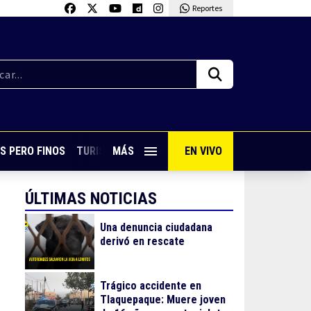
Reportes
S PERO FINOS
TURISMO CON SABOR
MÁS
EN VIVO
VIVE PUERTO VALLARTA
ÚLTIMAS NOTICIAS
Una denuncia ciudadana
derivó en rescate
Trágico accidente en
Tlaquepaque: Muere joven