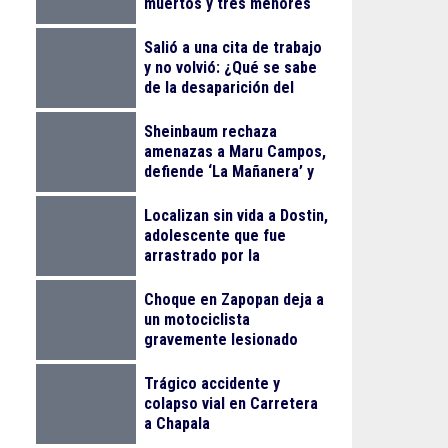
muertos y tres menores
lesionados
Salió a una cita de trabajo
y no volvió: ¿Qué se sabe
de la desaparición del
empresario Ricardo
Cabezas Talavera?
Sheinbaum rechaza
amenazas a Maru Campos,
defiende ‘La Mañanera’ y
anuncia Jornada Nacional
de Reforestación
Localizan sin vida a Dostin,
adolescente que fue
arrastrado por la
corriente en la Barranca
de Oblatos
Choque en Zapopan deja a
un motociclista
gravemente lesionado
Trágico accidente y
colapso vial en Carretera
a Chapala