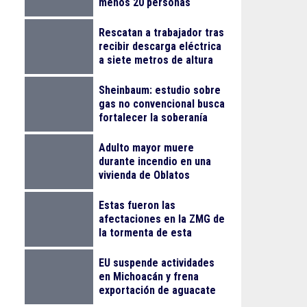
menos 20 personas
lesionadas
Rescatan a trabajador tras
recibir descarga eléctrica
a siete metros de altura
en La Nogalera
Sheinbaum: estudio sobre
gas no convencional busca
fortalecer la soberanía
energética
Adulto mayor muere
durante incendio en una
vivienda de Oblatos
Estas fueron las
afectaciones en la ZMG de
la tormenta de esta
madrugada
EU suspende actividades
en Michoacán y frena
exportación de aguacate