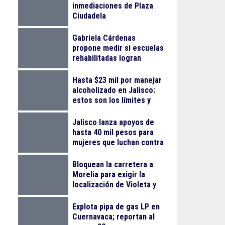
inmediaciones de Plaza
Ciudadela
Gabriela Cárdenas
propone medir si escuelas
rehabilitadas logran
reducir el abandono
escolar
Hasta $23 mil por manejar
alcoholizado en Jalisco:
estos son los límites y
sanciones en 2026
Jalisco lanza apoyos de
hasta 40 mil pesos para
mujeres que luchan contra
el cáncer
Bloquean la carretera a
Morelia para exigir la
localización de Violeta y
Melissa
Explota pipa de gas LP en
Cuernavaca; reportan al