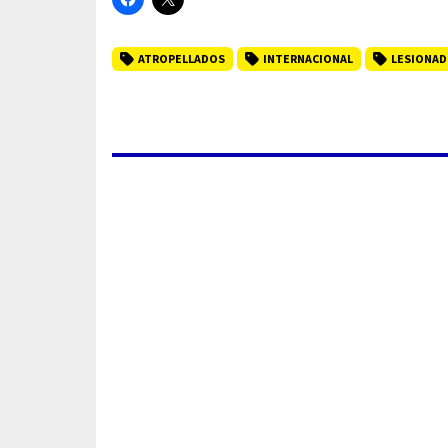
ATROPELLADOS
INTERNACIONAL
LESIONA
NOTICIAS
Hasta $23 mil po
en Jalisco: estos 
sanciones en 202
06 de
Agosto
del 2026