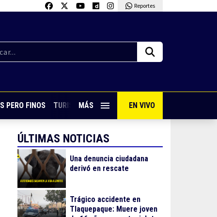
Reportes
S PERO FINOS
TURISMO CON SABOR
MÁS
EN VIVO
VIVE PUERTO VALLARTA
ÚLTIMAS NOTICIAS
Una denuncia ciudadana
derivó en rescate
Trágico accidente en
Tlaquepaque: Muere joven