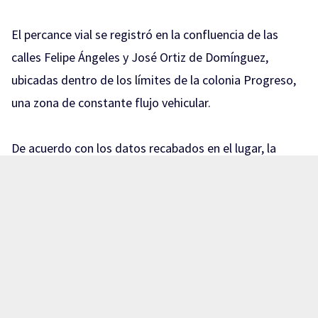
El percance vial se registró en la confluencia de las
calles Felipe Ángeles y José Ortiz de Domínguez,
ubicadas dentro de los límites de la colonia Progreso,
una zona de constante flujo vehicular.
De acuerdo con los datos recabados en el lugar, la
colisión ocurrió entre una motocicleta y un vehículo de
la marca Toyota Corolla, luego de que aparentemente
uno de los conductores involucrados no respetara la luz
roja del semáforo, desatando el «semaforazo».