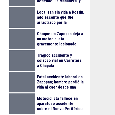
defiende ‘La Mañanera’ y
anuncia Jornada Nacional
de Reforestación
Localizan sin vida a Dostin,
adolescente que fue
arrastrado por la
corriente en la Barranca
de Oblatos
Choque en Zapopan deja a
un motociclista
gravemente lesionado
Trágico accidente y
colapso vial en Carretera
a Chapala
Fatal accidente laboral en
Zapopan; hombre perdió la
vida al caer desde una
obra
Motociclista fallece en
aparatoso accidente
sobre el Nuevo Periférico