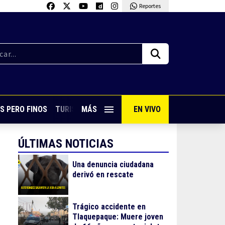
Reportes
S PERO FINOS
TURISMO CON SABOR
MÁS
EN VIVO
VIVE PUERTO VALLARTA
ÚLTIMAS NOTICIAS
Una denuncia ciudadana
derivó en rescate
Trágico accidente en
Tlaquepaque: Muere joven