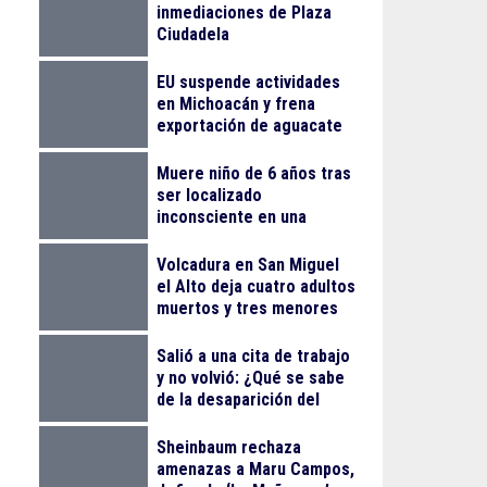
inmediaciones de Plaza
Ciudadela
EU suspende actividades
en Michoacán y frena
exportación de aguacate
Muere niño de 6 años tras
ser localizado
inconsciente en una
alberca en El Salto
Volcadura en San Miguel
el Alto deja cuatro adultos
muertos y tres menores
lesionados
Salió a una cita de trabajo
y no volvió: ¿Qué se sabe
de la desaparición del
empresario Ricardo
Cabezas Talavera?
Sheinbaum rechaza
amenazas a Maru Campos,