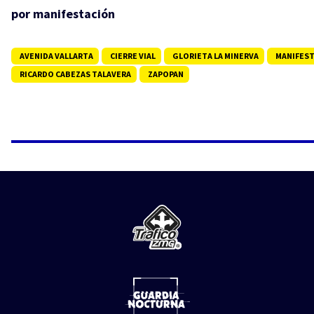
por manifestación
AVENIDA VALLARTA
CIERRE VIAL
GLORIETA LA MINERVA
MANIFES
RICARDO CABEZAS TALAVERA
ZAPOPAN