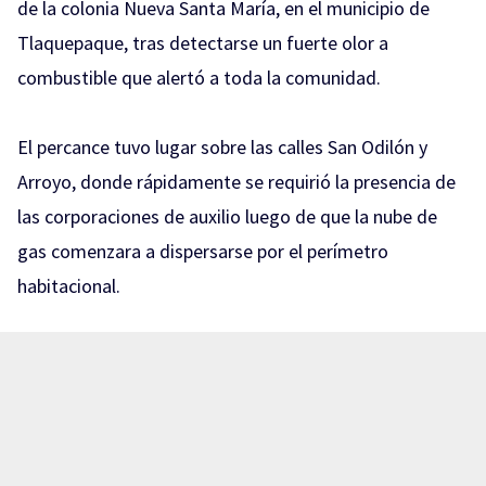
de la colonia Nueva Santa María, en el municipio de
Tlaquepaque, tras detectarse un fuerte olor a
combustible que alertó a toda la comunidad.
El percance tuvo lugar sobre las calles San Odilón y
Arroyo, donde rápidamente se requirió la presencia de
las corporaciones de auxilio luego de que la nube de
gas comenzara a dispersarse por el perímetro
habitacional.
Como medida preventiva ante el riesgo potencial de
una contingencia mayor, elementos de la policía
municipal acordonaron la zona de inmediato, mientras
que bomberos coordinaron la evacuación de al menos