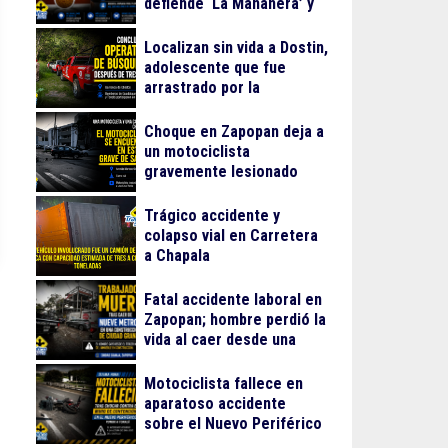
defiende ‘La Mañanera’ y
anuncia Jornada Nacional
de Reforestación
Localizan sin vida a Dostin,
adolescente que fue
arrastrado por la
corriente en la Barranca
de Oblatos
Choque en Zapopan deja a
un motociclista
gravemente lesionado
Trágico accidente y
colapso vial en Carretera
a Chapala
Fatal accidente laboral en
Zapopan; hombre perdió la
vida al caer desde una
obra
Motociclista fallece en
aparatoso accidente
sobre el Nuevo Periférico