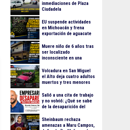
inmediaciones de Plaza
Ciudadela
EU suspende actividades
en Michoacán y frena
exportación de aguacate
Muere niño de 6 años tras
ser localizado
inconsciente en una
alberca en El Salto
Volcadura en San Miguel
el Alto deja cuatro adultos
muertos y tres menores
lesionados
Salió a una cita de trabajo
y no volvió: ¿Qué se sabe
de la desaparición del
empresario Ricardo
Cabezas Talavera?
Sheinbaum rechaza
amenazas a Maru Campos,