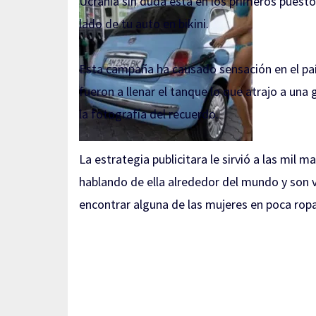
Ucrania sin duda está en los primeros puestos
lado de tu auto en bikini.
Esta campaña ha causado sensación en el pa
fueron a llenar el tanque lo que atrajo a un
la fotografía del recuerdo.
La estrategia publicitara le sirvió a las mil m
hablando de ella alrededor del mundo y son va
encontrar alguna de las mujeres en poca ropa