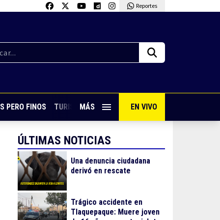
Reportes
S PERO FINOS
TURISMO CON SABOR
MÁS
EN VIVO
VIVE PUERTO VALLARTA
ÚLTIMAS NOTICIAS
Una denuncia ciudadana
derivó en rescate
Trágico accidente en
Tlaquepaque: Muere joven