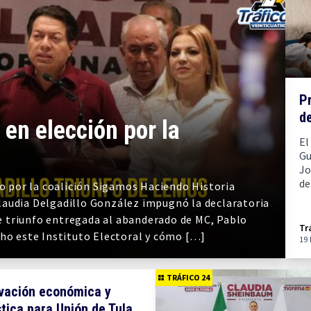
Pr
d
 en elección por la
El
Gu
Jo
de.
co por la coalición Sigamos Haciendo Historia
laudia Delgadillo González impugnó la declaratoria
 de triunfo entregada al abanderado de MC, Pablo
Tr
cho este Instituto Electoral y cómo […]
19
TRÁFICO 24
vación económica y
stica para Unión de Tula,