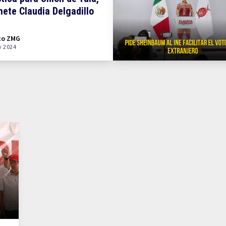
ete Claudia Delgadillo
co ZMG
y 2024