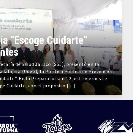
ia “Escoge Cuidarte”
centes
retaría de Salud Jalisco (SSJ), presentó en la
adalajara (UdeG), la Política Pública de Prevención
arte”. En la Preparatoria n.° 2, este viernes se
oge Cuidarte, con el propósito […]