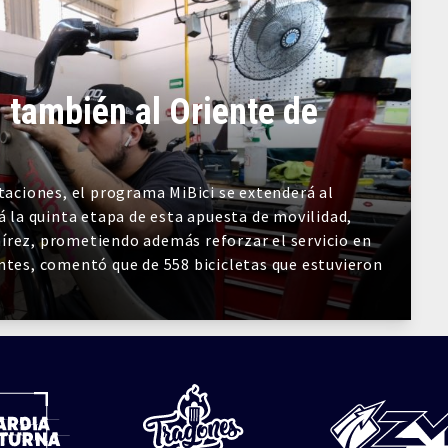
 también al Oriente de
staciones, el programa MiBici se extenderá al
á la quinta etapa de esta apuesta de movilidad,
írez, prometiendo además reforzar el servicio en
ntes, comentó que de 558 bicicletas que estuvieron