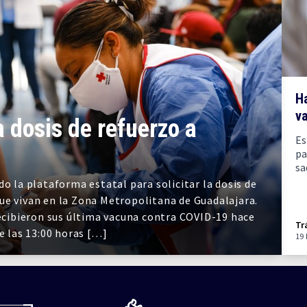
Ha
v
 dosis de refuerzo a
Es
pa
sa
o la plataforma estatal para solicitar la dosis de
ue vivan en la Zona Metropolitana de Guadalajara.
recibieron sus última vacuna contra COVID-19 hace
Tr
e las 13:00 horas […]
19