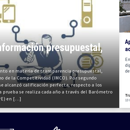
A
información presupuestal,
ac
En
di
ento en materia de transparencia presupuestal,
de
ano de la Competitividad (IMCO). Por segundo
e alcanzó calificación perfecta, respecto a los
 prueba se realiza cada año a través del Barómetro
Tr
PE) en […]
13